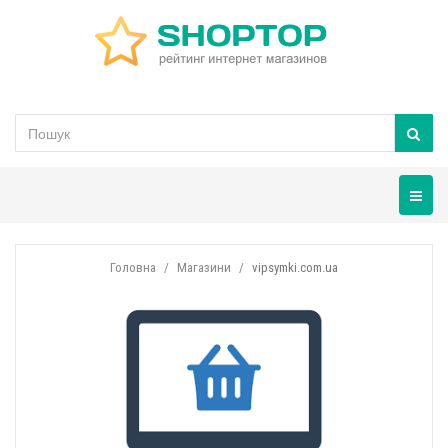
Навігац
Головна
Магазини
vipsymki.com.ua