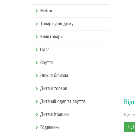
Меблі
Товари для дому
Канцтовари
Одяг
Взуття
Нижня білизна
Дитячі товари
Від
Дитячий одяг та взуття
Дитячі іграшки
Ще не
+ Д
Годинники