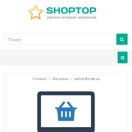
Навігац
Головна
Магазини
active-life.net.ua