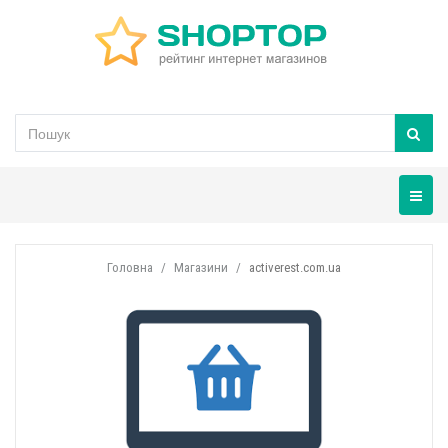
Навігац
Головна
Магазини
activerest.com.ua