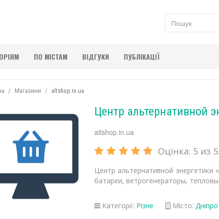
ГОРІЯМ
ПО МІСТАМ
ВІДГУКИ
ПУБЛІКАЦІЇ
на
Магазини
altshop.in.ua
Центр альтернативной эн
altshop.in.ua
Оцінка:
5
из 5.
Центр альтернативной энергетики «
батареи, ветрогенераторы, тепловы
Категорії:
Різне
Місто:
Дніпро