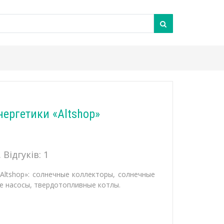
ергетики «Altshop»
 Відгуків:
1
Altshop»: солнечные коллекторы, солнечные
е насосы, твердотопливные котлы.