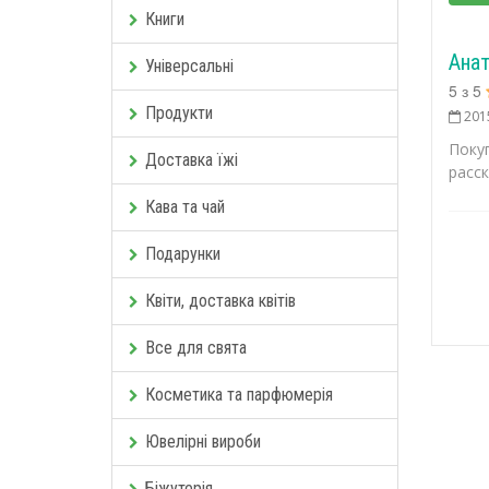
Книги
Ана
Універсальні
5
з
5
Продукти
201
Поку
Доставка їжі
расс
Кава та чай
Подарунки
Квіти, доставка квітів
Все для свята
Косметика та парфюмерія
Ювелірні вироби
Біжутерія