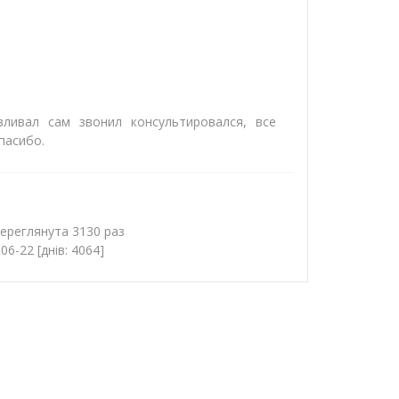
вливал сам звонил консультировался, все
пасибо.
переглянута 3130 раз
6-22 [днів: 4064]