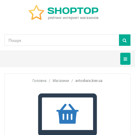
Навігац
Головна
Магазини
avtoshara.kiev.ua