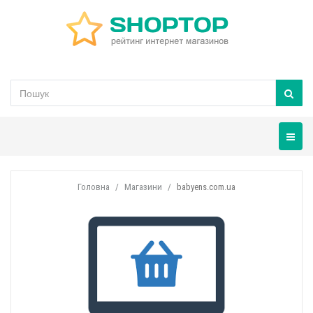
Навігац
Головна
Магазини
babyens.com.ua