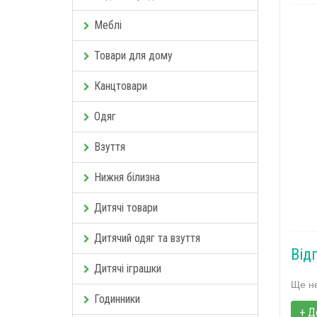
Меблі
Товари для дому
Канцтовари
Одяг
Взуття
Нижня білизна
Дитячі товари
Дитячий одяг та взуття
Від
Дитячі іграшки
Ще не
Годинники
+ Д