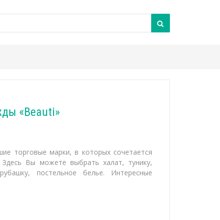
ды «Beauti»
чшие торговые марки, в которых сочетается
 Здесь Вы можете выбрать халат, тунику,
рубашку, постельное белье. Интересные