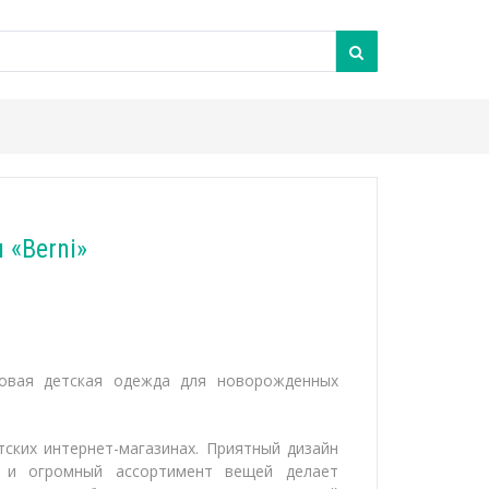
 «Berni»
довая детская одежда для новорожденных
ских интернет-магазинах. Приятный дизайн
й и огромный ассортимент вещей делает