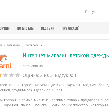
ГОРІЯМ
ПО МІСТАМ
ВІДГУКИ
ПУБЛІКАЦІЇ
на
Магазини
berni.com.ua
Интернет магазин детской одежды
berni.com.ua
Оцінка:
2
из 5. Відгуків:
1
i.com.ua - интернет магазин детской одежды. Модная брен
енцев, грудничков) и детей до 10 лет.
ни говори, а самые милые и красивые товары продаются в дет
а, удобная панель поиска, большое количество категори