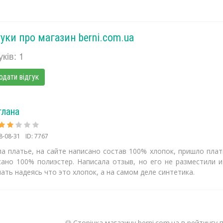
гуки про магазин berni.com.ua
уків: 1
одати відгук
тлана
8-08-31
ID: 7767
ла платье, на сайте написано состав 100% хлопок, пришло плат
сано 100% полиэстер. Написала отзыв, но его не разместили 
ать надеясь что это хлопок, а на самом деле синтетика.
Сторінка магазину berni.com.ua в рейтингу 