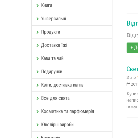
Книги
Універсальні
Від
Продукти
Відг
Доставка їжі
+ Д
Кава та чай
Све
Подарунки
2
з
5
201
Квіти, доставка квітів
Купи
Все для свята
напи
покуп
Косметика та парфюмерія
Ювелірні вироби
Біжутерія