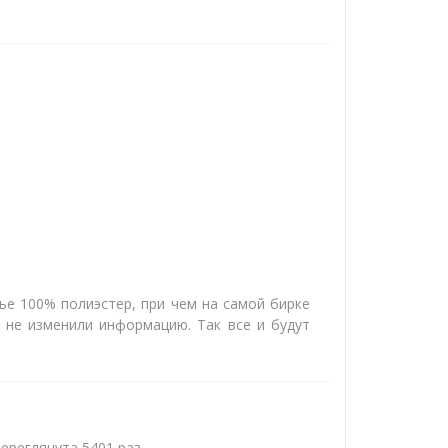
ье 100% полиэстер, при чем на самой бирке
и не изменили информацию. Так все и будут
переглянута 5401 раз