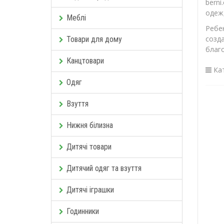
bern
одеж
Меблі
Ребе
созд
Товари для дому
благ
Канцтовари
Кат
Одяг
Взуття
Нижня білизна
Дитячі товари
Дитячий одяг та взуття
Дитячі іграшки
Годинники