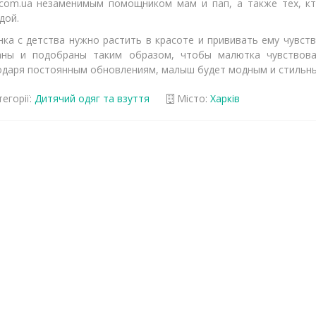
i.com.ua незаменимым помощником мам и пап, а также тех, к
дой.
нка с детства нужно растить в красоте и прививать ему чувств
аны и подобраны таким образом, чтобы малютка чувствов
одаря постоянным обновлениям, малыш будет модным и стильны
егорії:
Дитячий одяг та взуття
Місто:
Харків