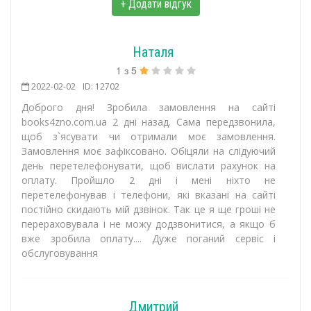
+ Додати відгук
Наталя
1
з
5
2022-02-02
ID: 12702
Доброго дня! Зробила замовлення на сайті
books4zno.com.ua 2 дні назад. Сама передзвонила,
щоб з`ясувати чи отримали моє замовлення.
Замовлення моє зафіксовано. Обіцяли на слідуючий
день перетелефонувати, щоб вислати рахунок на
оплату. Пройшло 2 дні і мені ніхто не
перетелефонував і телефони, які вказані на сайті
постійно скидають мій дзвінок. Так це я ще гроші не
перераховувала і не можу додзвонитися, а якщо б
вже зробила оплату.... Дуже поганий сервіс і
обслуговування
Дмитрий