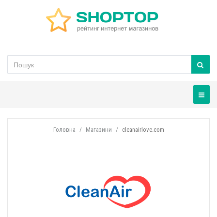
Навігац
Головна
Магазини
cleanairlove.com