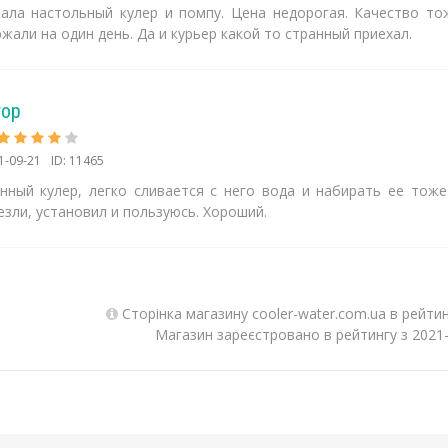
зала настольный кулер и помпу. Цена недорогая. Качество то
жали на один день. Да и курьер какой то странный приехал.
тор
1-09-21
ID: 11465
нный кулер, легко сливается с него вода и набирать ее тоже
зли, установил и пользуюсь. Хороший.
Сторінка магазину cooler-water.com.ua в рейти
Магазин зареєстровано в рейтингу з 2021-0