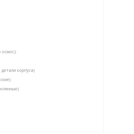
 осмос).
, детали корпуса)
ские)
еклянные)