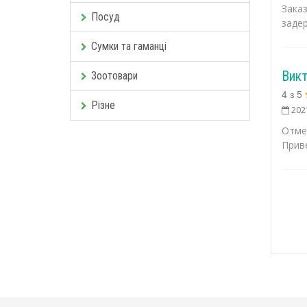
Зака
Посуд
задер
Сумки та гаманці
Вик
Зоотовари
4
з
5
Різне
202
Отме
Приве