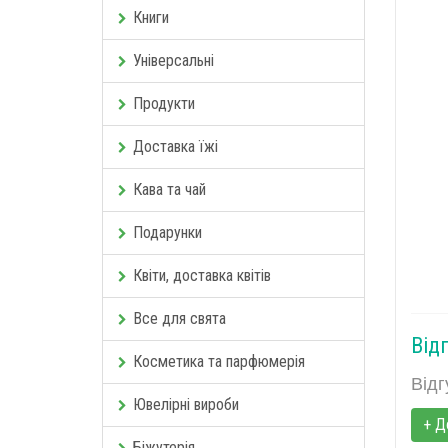
Книги
Універсальні
Продукти
Доставка їжі
Кава та чай
Подарунки
Квіти, доставка квітів
Все для свята
Від
Косметика та парфюмерія
Відг
Ювелірні вироби
+ Д
Біжутерія