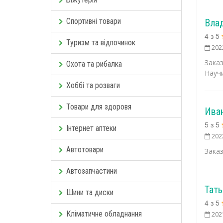
Спортивні товари
Вла
4
з
5
Туризм та відпочинок
202
Зака
Охота та рибалка
Научи
Хоббі та розваги
Товари для здоровя
Ива
5
з
5
Інтернет аптеки
202
Автотовари
Заказ
Автозапчастини
Тать
Шини та диски
4
з
5
Кліматичне обладнання
202