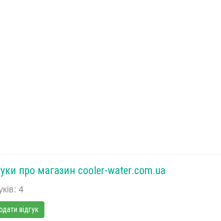
гуки про магазин cooler-water.com.ua
уків: 4
одати відгук