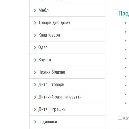
Меблі
Про
Товари для дому
Канцтовари
Одяг
Взуття
Нижня білизна
Дитячі товари
Дитячий одяг та взуття
Дитячі іграшки
Кат
Годинники