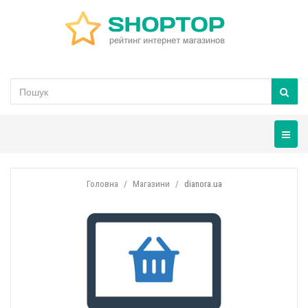
Навігац
Головна
Магазини
dianora.ua