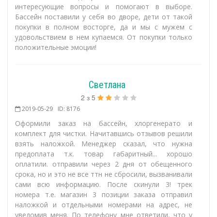
интересующие вопросы и помогают в выборе.
Бассейн поставили у себя во дворе, дети от такой
покупки в полном восторге, да и мы с мужем с
удовольствием в нем купаемся. От покупки только
положительные эмоции!
Светлана
2
з
5
2019-05-29
ID: 8176
Оформили заказ на бассейн, хлоргенерато и
комплект для чистки. Начитавшись отзывов решили
взять наложкой. Менеджер сказал, что нужна
предоплата т.к. товар габаритный... хорошо
оплатили. отправили через 2 дня от обещенного
срока, но и это не все ттн не сбросили, вызванивали
сами всю информацию. После скинули 3! трек
номера т.е. магазин 3 позиции заказа отправил
наложкой и отдельными номерами на адрес, не
уведомив меня. По телефону мне ответили, что у