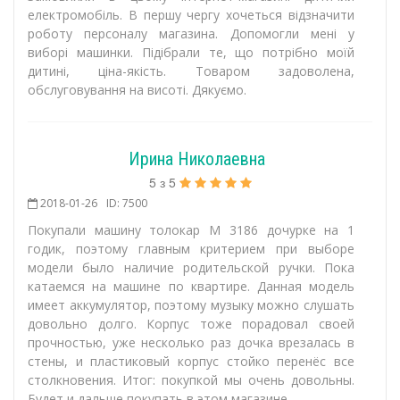
електромобіль. В першу чергу хочеться відзначити
роботу персоналу магазина. Допомогли мені у
виборі машинки. Підібрали те, що потрібно моїй
дитині, ціна-якість. Товаром задоволена,
обслуговування на висоті. Дякуємо.
Ирина Николаевна
5
з
5
2018-01-26
ID: 7500
Покупали машину толокар M 3186 дочурке на 1
годик, поэтому главным критерием при выборе
модели было наличие родительской ручки. Пока
катаемся на машине по квартире. Данная модель
имеет аккумулятор, поэтому музыку можно слушать
довольно долго. Корпус тоже порадовал своей
прочностью, уже несколько раз дочка врезалась в
стены, и пластиковый корпус стойко перенёс все
столкновения. Итог: покупкой мы очень довольны.
Будет и дальше покупать в этом магазине.