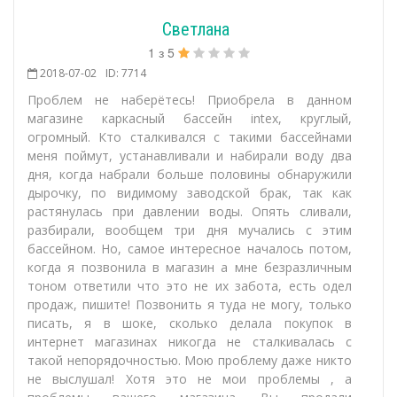
Светлана
1
з
5
2018-07-02
ID: 7714
Проблем не наберётесь! Приобрела в данном
магазине каркасный бассейн intex, круглый,
огромный. Кто сталкивался с такими бассейнами
меня поймут, устанавливали и набирали воду два
дня, когда набрали больше половины обнаружили
дырочку, по видимому заводской брак, так как
растянулась при давлении воды. Опять сливали,
разбирали, вообщем три дня мучались с этим
бассейном. Но, самое интересное началось потом,
когда я позвонила в магазин а мне безразличным
тоном ответили что это не их забота, есть одел
продаж, пишите! Позвонить я туда не могу, только
писать, я в шоке, сколько делала покупок в
интернет магазинах никогда не сталкивалась с
такой непорядочностью. Мою проблему даже никто
не выслушал! Хотя это не мои проблемы , а