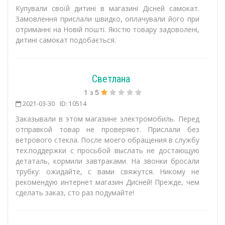
Купували своїй дитині в магазині Дісней самокат.
Замовлення прислали швидко, оплачували його при
отриманні на Новій пошті. Якістю товару задоволені,
дитині самокат подобається.
Светлана
1
з
5
2021-03-30
ID: 10514
Заказывали в этом магазине электромобиль. Перед
отправкой товар не проверяют. Прислали без
ветрового стекла. После моего обращения в службу
тех.поддержки с просьбой выслать не достающую
детаталь, кормили завтраками. На звонки бросали
трубку: ожидайте, с вами свяжутся. Никому не
рекомендую интернет магазин Дисней! Прежде, чем
сделать заказ, сто раз подумайте!