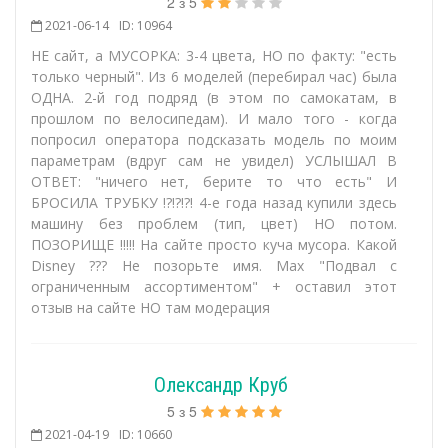
2
з
5
2021-06-14
ID: 10964
НЕ сайт, а МУСОРКА: 3-4 цвета, НО по факту: "есть
только черный". Из 6 моделей (перебирал час) была
ОДНА. 2-й год подряд (в этом по самокатам, в
прошлом по велосипедам). И мало того - когда
попросил оператора подсказать модель по моим
параметрам (вдруг сам не увидел) УСЛЫШАЛ В
ОТВЕТ: "ничего нет, берите то что есть" И
БРОСИЛА ТРУБКУ !?!?!?! 4-е года назад купили здесь
машину без проблем (тип, цвет) НО потом.
ПОЗОРИЩЕ !!!!! На сайте просто куча мусора. Какой
Disney ??? Не позорьте имя. Max "Подвал с
ограниченным ассортиментом" + оставил этот
отзыв на сайте НО там модерация
Олександр Круб
5
з
5
2021-04-19
ID: 10660