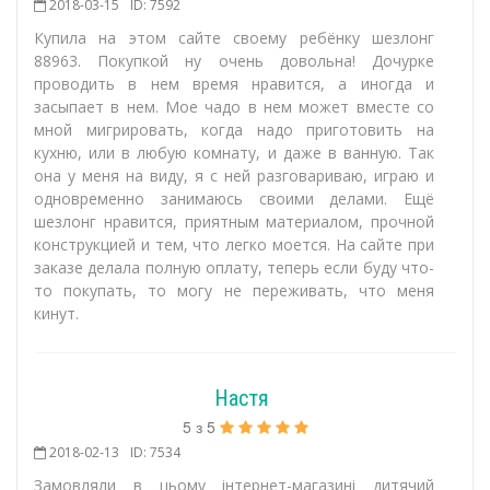
2018-03-15
ID: 7592
Купила на этом сайте своему ребёнку шезлонг
88963. Покупкой ну очень довольна! Дочурке
проводить в нем время нравится, а иногда и
засыпает в нем. Мое чадо в нем может вместе со
мной мигрировать, когда надо приготовить на
кухню, или в любую комнату, и даже в ванную. Так
она у меня на виду, я с ней разговариваю, играю и
одновременно занимаюсь своими делами. Ещё
шезлонг нравится, приятным материалом, прочной
конструкцией и тем, что легко моется. На сайте при
заказе делала полную оплату, теперь если буду что-
то покупать, то могу не переживать, что меня
кинут.
Настя
5
з
5
2018-02-13
ID: 7534
Замовляли в цьому інтернет-магазині дитячий