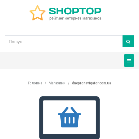
Навігац
Головна
Магазини
dnepronavigator.com.ua