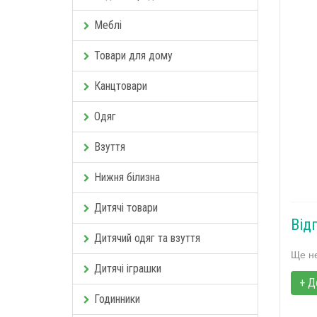
Меблі
Товари для дому
Канцтовари
Одяг
Взуття
Нижня білизна
Дитячі товари
Від
Дитячий одяг та взуття
Ще не
Дитячі іграшки
+ Д
Годинники