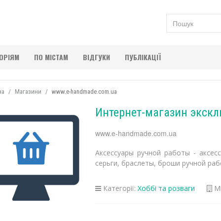
ГОРІЯМ
ПО МІСТАМ
ВІДГУКИ
ПУБЛІКАЦІЇ
на
Магазини
www.e-handmade.com.ua
Интернет-магазин экскл
www.e-handmade.com.ua
Аксессуары ручной работы - аксес
серьги, браслеты, броши ручной раб
Категорії:
Хоббі та розваги
Мі