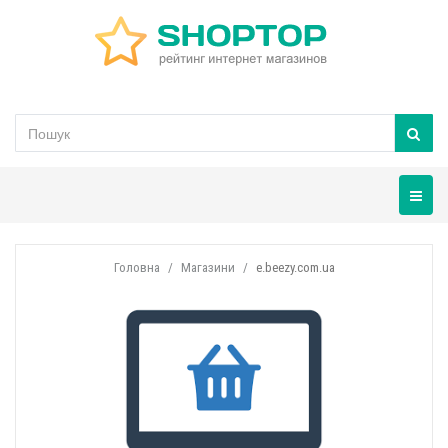
Навігац
Головна
Магазини
e.beezy.com.ua