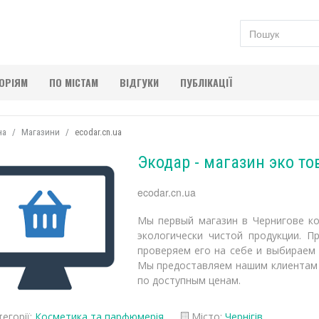
ГОРІЯМ
ПО МІСТАМ
ВІДГУКИ
ПУБЛІКАЦІЇ
на
Магазини
ecodar.cn.ua
Экодар - магазин эко то
ecodar.cn.ua
Мы первый магазин в Чернигове ко
экологически чистой продукции. П
проверяем его на себе и выбираем
Мы предоставляем нашим клиентам 
по доступным ценам.
егорії:
Косметика та парфюмерія
Місто:
Чернігів