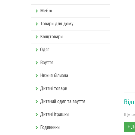
Меблі
Товари для дому
Канцтовари
Одяг
Взуття
Нижня білизна
Дитячі товари
Від
Дитячий одяг та взуття
Дитячі іграшки
Ще не
+ Д
Годинники