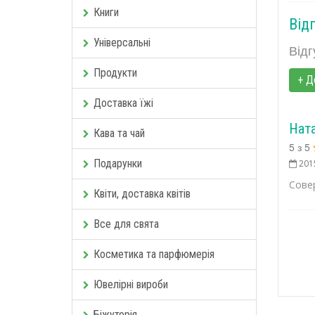
Книги
Від
Універсальні
Відг
Продукти
+ Д
Доставка їжі
Нат
Кава та чай
5
з
5
Подарунки
201
Сове
Квіти, доставка квітів
Все для свята
Косметика та парфюмерія
Ювелірні вироби
Біжутерія