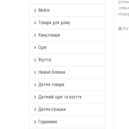
розн
семь
Меблі
недо
Товари для дому
Кат
Канцтовари
Одяг
Взуття
Нижня білизна
Дитячі товари
Дитячий одяг та взуття
Дитячі іграшки
Годинники