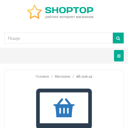
Навігац
Головна
Магазини
elli.com.ua