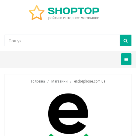
Навігац
Головна
Магазини
endorphone.com.ua