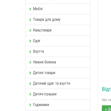
Меблі
Товари для дому
Канцтовари
Одяг
Взуття
Нижня білизна
Дитячі товари
Дитячий одяг та взуття
Від
Дитячі іграшки
Ще не
Годинники
+ Д