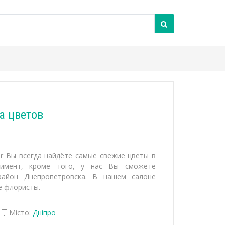
ка цветов
or Вы всегда найдёте самые свежие цветы в
тимент, кроме того, у нас Вы сможете
район Днепропетровска. В нашем салоне
 флористы.
Місто:
Дніпро