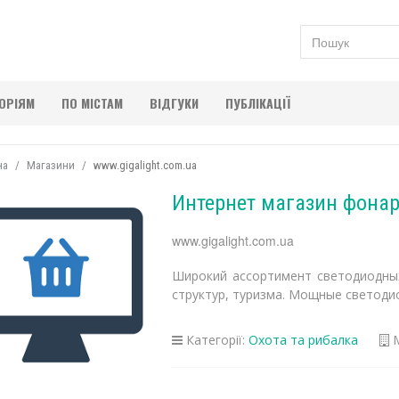
ГОРІЯМ
ПО МІСТАМ
ВІДГУКИ
ПУБЛІКАЦІЇ
на
Магазини
www.gigalight.com.ua
Интернет магазин фонар
www.gigalight.com.ua
Широкий ассортимент светодиодных
структур, туризма. Мощные светоди
Категорії:
Охота та рибалка
М