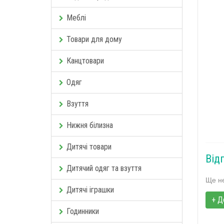
Меблі
Товари для дому
Канцтовари
Одяг
Взуття
Нижня білизна
Дитячі товари
Від
Дитячий одяг та взуття
Ще не
Дитячі іграшки
+ Д
Годинники