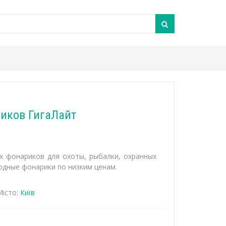
иков ГигаЛайт
 фонариков для охоты, рыбалки, охранных
одные фонарики по низким ценам.
істо:
Київ