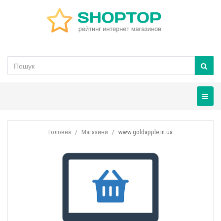
Навігац
Головна
Магазини
www.goldapple.in.ua