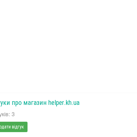
уки про магазин helper.kh.ua
уків: 3
одати відгук