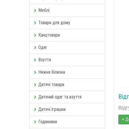
Меблі
Товари для дому
Канцтовари
Одяг
Взуття
Нижня білизна
Дитячі товари
Відг
Дитячий одяг та взуття
Відг
Дитячі іграшки
+ Д
Годинники