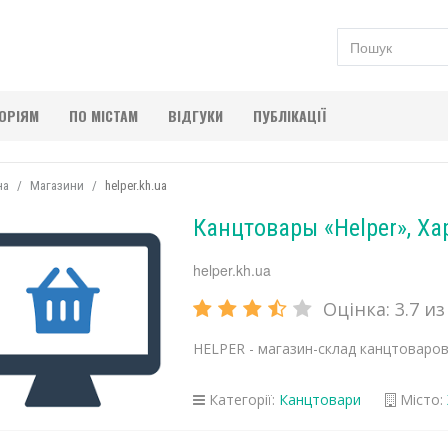
ГОРІЯМ
ПО МІСТАМ
ВІДГУКИ
ПУБЛІКАЦІЇ
на
Магазини
helper.kh.ua
Канцтовары «Helper», Ха
helper.kh.ua
Оцінка:
3.7
из 
HELPER - магазин-склад канцтоваров
Категорії:
Канцтовари
Місто: