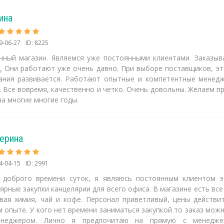
ина
9-06-27
ID: 8225
чный магазин. Являемся уже постоянными клиентами. Заказыв
д. Они работают уже очень давно. При выборе поставщиков, э
ания развивается. Работают опытные и компетентные менедж
. Все вовремя, качественно и четко. Очень довольны. Желаем п
а многие многие годы.
ерина
4-04-15
ID: 2991
 доброго времени суток, я являюсь постоянным клиентом э
ярные закупки канцелярии для всего офиса. В магазине есть все
вая химия, чай и кофе. Персонал приветливый, цены действи
м опыте. У кого нет времени заниматься закупкой то заказ мож
неджером. Лично я предпочитаю на прямую с менедже