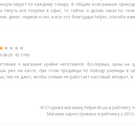
онсультирует по каждому товару. В общем если раньше приходи
м тянуть все покупки в офис, то сейчас я делаю заказ по тел
ни, денег, нервов и сил, и все это благодаря helper, спасибо вам
а
3-08-20
ID: 1760
атление о магазине крайне негативное. Во-первых, цены на ц
ешь уже на кассе, при этом продавцы по поводу разницы в це
х, чек не дают, якобы сломан не работает кассовый аппарат, в
Сторінка магазину helper.kh.ua в рейтингу 
Магазин зареєстровано в рейтингу з 2012-1