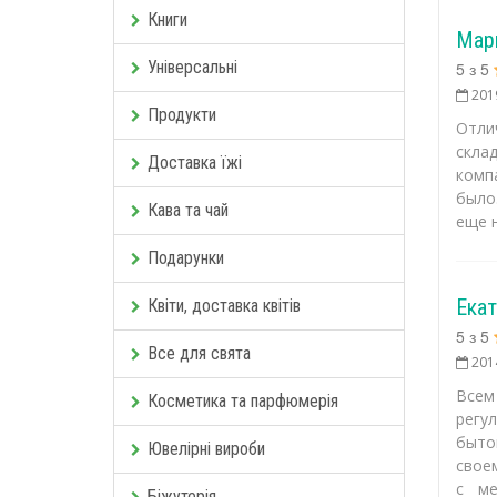
Книги
Мар
Універсальні
5
з
5
201
Продукти
Отли
скла
Доставка їжі
комп
было
Кава та чай
еще н
Подарунки
Екат
Квіти, доставка квітів
5
з
5
Все для свята
201
Всем
Косметика та парфюмерія
регул
быто
Ювелірні вироби
свое
с ме
Біжутерія