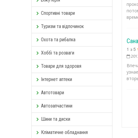
прок
пото
Спортивні товари
време
Туризм та відпочинок
Охота та рибалка
Сан
1
з
5
Хоббі та розваги
201
Впеч
Товари для здоровя
узна
вторы
Інтернет аптеки
Автотовари
Автозапчастини
Шини та диски
Кліматичне обладнання