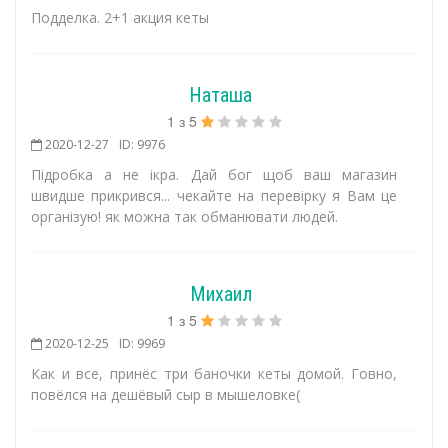
Подделка. 2+1 акция кеты
Наташа
1
з
5
2020-12-27
ID: 9976
Підробка а не ікра. Дай бог щоб ваш магазин
швидше прикрився... чекайте на перевірку я Вам це
організую! як можна так обманювати людей.
Михаил
1
з
5
2020-12-25
ID: 9969
Как и все, принёс три баночки кеты домой. Говно,
повёлся на дешёвый сыр в мышеловке(