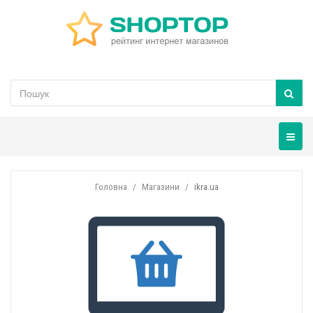
Навігац
Головна
Магазини
ikra.ua