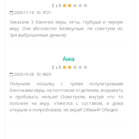
2
з
5
2020-11-19
ID: 9721
Заказали 3 баночки икры, кеты, горбуши и черную
икру. Они абсолютно безвкусные. Не советуем их.
Зря выброшенные деньги((
Анна
2
з
5
2020-10-28
ID: 9623
Получили посылку с тремя полулитровыми
баночками икры, на почтовом отделении, вскрывать
и пробовать нельзя! Осмотрели, внутри что то
похожее на икру, этикетка с составом, а дома
открыли и попробовали, не икра!!! Обман!!! Обидно