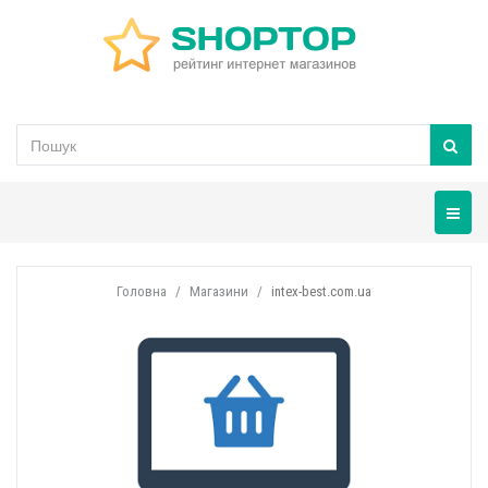
Навігац
Головна
Магазини
intex-best.com.ua