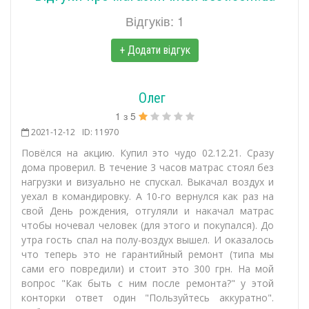
Відгуків: 1
+ Додати відгук
Олег
1
з
5
2021-12-12
ID: 11970
Повёлся на акцию. Купил это чудо 02.12.21. Сразу
дома проверил. В течение 3 часов матрас стоял без
нагрузки и визуально не спускал. Выкачал воздух и
уехал в командировку. А 10-го вернулся как раз на
свой День рождения, отгуляли и накачал матрас
чтобы ночевал человек (для этого и покупался). До
утра гость спал на полу-воздух вышел. И оказалось
что теперь это не гарантийный ремонт (типа мы
сами его повредили) и стоит это 300 грн. На мой
вопрос "Как быть с ним после ремонта?" у этой
конторки ответ один "Пользуйтесь аккуратно".