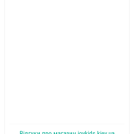
Відгуки про магазин joykids.kiev.ua