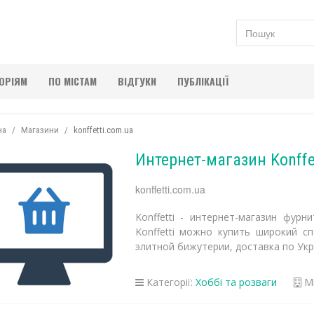
ГОРІЯМ
ПО МІСТАМ
ВІДГУКИ
ПУБЛІКАЦІЇ
на
Магазини
konffetti.com.ua
Интернет-магазин Konffe
konffetti.com.ua
Konffetti - интернет-магазин фур
Konffetti можно купить широкий с
элитной бижутерии, доставка по Укр
Категорії:
Хоббі та розваги
Мі