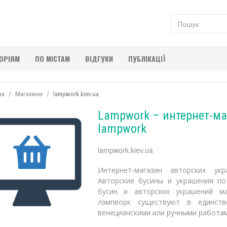
ГОРІЯМ
ПО МІСТАМ
ВІДГУКИ
ПУБЛІКАЦІЇ
на
Магазини
lampwork.kiev.ua
Lampwork – интернет-ма
lampwork
lampwork.kiev.ua
Интернет-магазин авторских укр
Авторские бусины и украшения по 
бусин и авторских украшений ма
лэмпворк существуют в единств
венецианскими или ручными работам