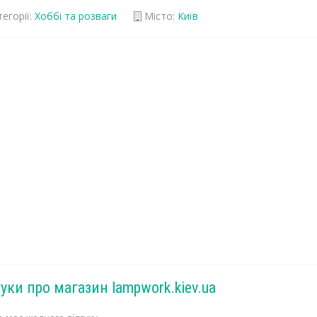
егорії:
Хоббі та розваги
Місто:
Київ
гуки про магазин lampwork.kiev.ua
 має жодного відгуку