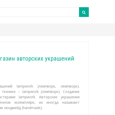
газин авторских украшений
ашений lampwork (лэмпворк, лемпворк).
технике – lampwork (лэмпворк). Создание
стерами lampwork. Авторские украшения
енном экземпляре, их иногда называют
и хендмейд (handmade).