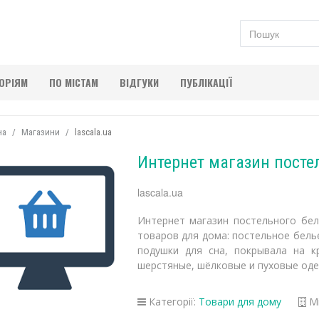
ГОРІЯМ
ПО МІСТАМ
ВІДГУКИ
ПУБЛІКАЦІЇ
на
Магазини
lascala.ua
Интернет магазин постел
lascala.ua
Интернет магазин постельного бел
товаров для дома: постельное бель
подушки для сна, покрывала на к
шерстяные, шёлковые и пуховые оде
Категорії:
Товари для дому
Мі