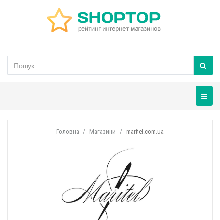
Навігац
Головна
Магазини
maritel.com.ua