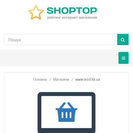
Навігац
Головна
Магазини
www.mod.kh.ua