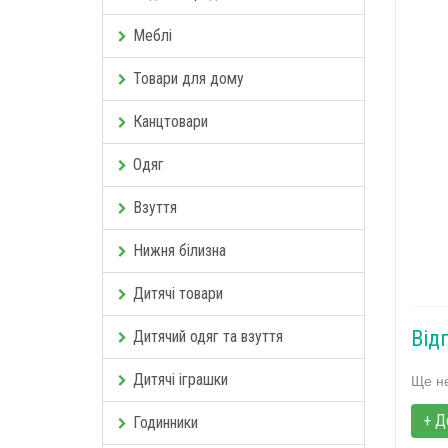
Меблі
Товари для дому
Канцтовари
Одяг
Взуття
Нижня білизна
Дитячі товари
Від
Дитячий одяг та взуття
Дитячі іграшки
Ще не
+ Д
Годинники