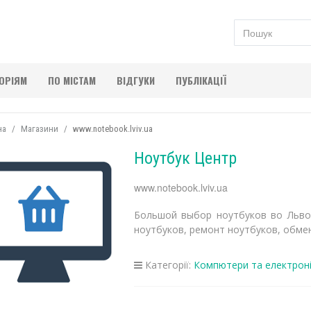
ГОРІЯМ
ПО МІСТАМ
ВІДГУКИ
ПУБЛІКАЦІЇ
на
Магазини
www.notebook.lviv.ua
Ноутбук Центр
www.notebook.lviv.ua
Большой выбор ноутбуков во Львов
ноутбуков, ремонт ноутбуков, обмен
Категорії:
Компютери та електрон