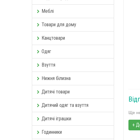
Меблі
Товари для дому
Канцтовари
Одяг
Взуття
Нижня білизна
Дитячі товари
Від
Дитячий одяг та взуття
Ще не
Дитячі іграшки
+ Д
Годинники