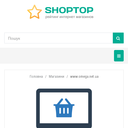
Навігац
Головна
Магазини
www.omega.net.ua