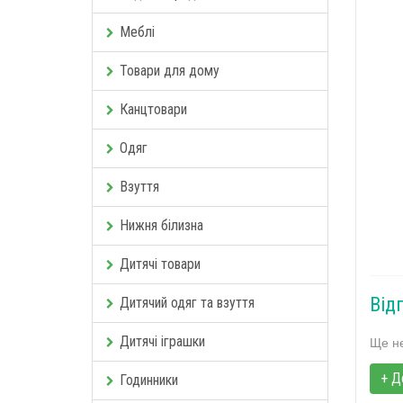
Меблі
Товари для дому
Канцтовари
Одяг
Взуття
Нижня білизна
Дитячі товари
Від
Дитячий одяг та взуття
Дитячі іграшки
Ще не
+ Д
Годинники