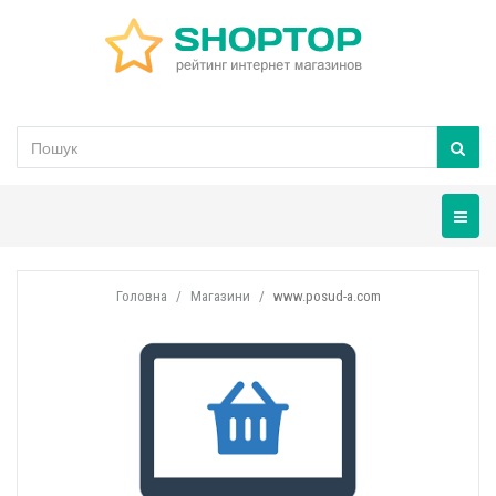
Навігац
Головна
Магазини
www.posud-a.com