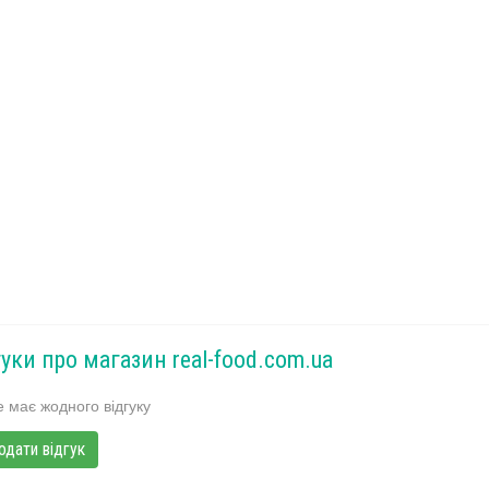
гуки про магазин real-food.com.ua
 має жодного відгуку
одати відгук