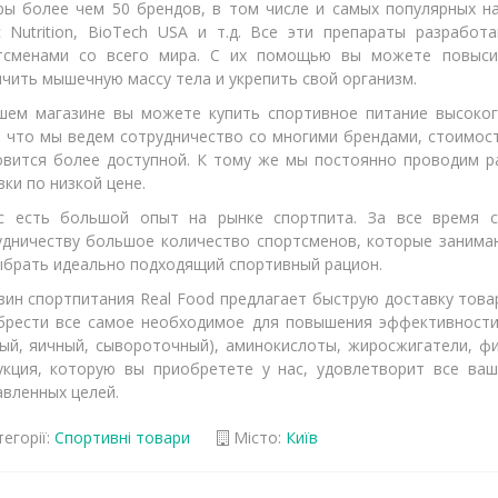
ры более чем 50 брендов, в том числе и самых популярных на
ec Nutrition, BioTech USA и т.д. Все эти препараты разраб
тсменами со всего мира. С их помощью вы можете повыси
чить мышечную массу тела и укрепить свой организм.
шем магазине вы можете купить спортивное питание высокого
, что мы ведем сотрудничество со многими брендами, стоимос
овится более доступной. К тому же мы постоянно проводим р
ки по низкой цене.
с есть большой опыт на рынке спортпита. За все время 
удничеству большое количество спортсменов, которые занима
ыбрать идеально подходящий спортивный рацион.
зин спортпитания Real Food предлагает быструю доставку това
брести все самое необходимое для повышения эффективности 
вый, яичный, сывороточный), аминокислоты, жиросжигатели, фи
укция, которую вы приобретете у нас, удовлетворит все в
авленных целей.
егорії:
Спортивні товари
Місто:
Київ