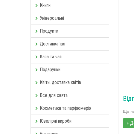
Книги
Універсальні
Продукти
Доставка їжі
Кава та чай
Подарунки
Квіти, доставка квітів
Все для свята
Від
Косметика та парфюмерія
Ще не
Ювелірні вироби
+ Д
Біжутерія