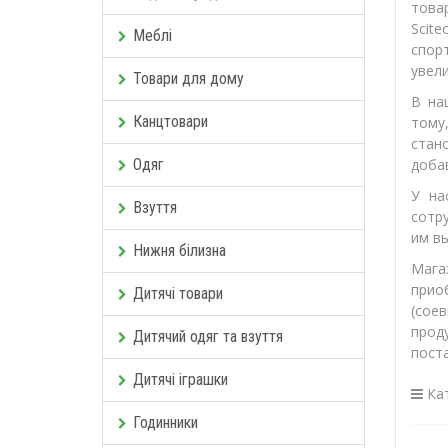
това
Scit
Меблі
спор
увели
Товари для дому
В на
Канцтовари
тому
стан
Одяг
добав
У на
Взуття
сотр
им в
Нижня білизна
Мага
прио
Дитячі товари
(сое
прод
Дитячий одяг та взуття
пост
Дитячі іграшки
Кат
Годинники