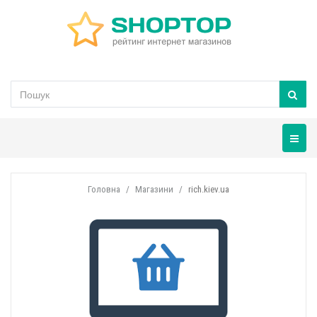
Навігац
Головна
Магазини
rich.kiev.ua