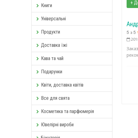
+ Д
Книги
Універсальні
Анд
Продукти
5
з
5
201
Доставка їжі
Зака
реко
Кава та чай
Подарунки
Квіти, доставка квітів
Все для свята
Косметика та парфюмерія
Ювелірні вироби
Біжутерія