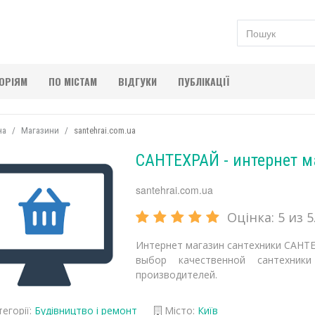
ГОРІЯМ
ПО МІСТАМ
ВІДГУКИ
ПУБЛІКАЦІЇ
на
Магазини
santehrai.com.ua
САНТЕХРАЙ - интернет м
santehrai.com.ua
Оцінка:
5
из 5.
Интернет магазин сантехники САНТ
выбор качественной сантехник
производителей.
егорії:
Будівництво і ремонт
Місто:
Київ