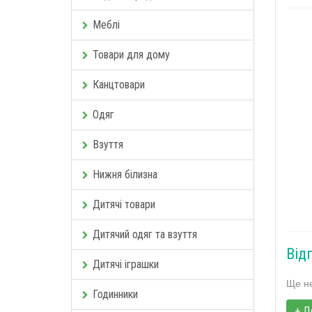
Меблі
Товари для дому
Канцтовари
Одяг
Взуття
Нижня білизна
Дитячі товари
Дитячий одяг та взуття
Від
Дитячі іграшки
Ще не
Годинники
+ Д