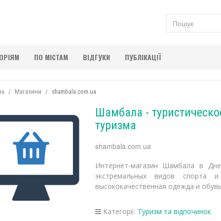
ГОРІЯМ
ПО МІСТАМ
ВІДГУКИ
ПУБЛІКАЦІЇ
на
Магазини
shambala.com.ua
Шамбала - туристическо
туризма
shambala.com.ua
Интернет-магазин Шамбала в Дне
экстремальных видов спорта и 
высококачественная одежда и обувь
Категорії:
Туризм та відпочинок