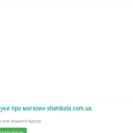
гуки про магазин shambala.com.ua
 має жодного відгуку
одати відгук