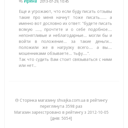
Ирина
2013-07-29, 10:45
Еще и угрожают, что если буду писать отзывы
такие про меня начнут тоже писать........ а
именно вот дословно их ответ: "будете писать
всякую ......, прочтете и о себе подобное.....
непонятливые и неблагодарные.... могли бы и
войти в положение.... за такие деньги....
положили же в нагрузку всего..... а вы.....
мошенниками обзываете.... тьфу.....".
Так что судить Вам стоит связываться с ними
или нет...
Сторінка магазину shvajka.com.ua в рейтингу
переглянута 3598 раз
Магазин зареєстровано в рейтингу з 2012-10-05
[днів: 5054]