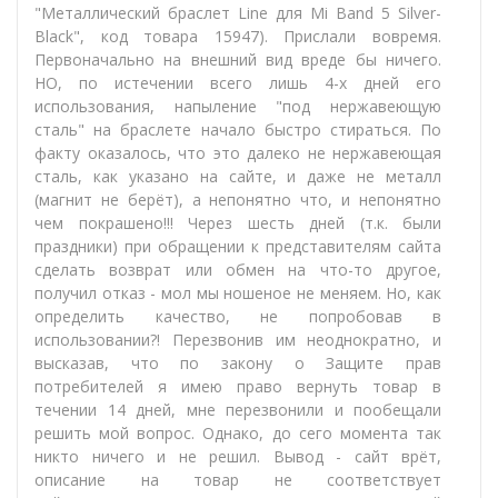
"Металлический браслет Line для Mi Band 5 Silver-
Black", код товара 15947). Прислали вовремя.
Первоначально на внешний вид вреде бы ничего.
НО, по истечении всего лишь 4-х дней его
использования, напыление "под нержавеющую
сталь" на браслете начало быстро стираться. По
факту оказалось, что это далеко не нержавеющая
сталь, как указано на сайте, и даже не металл
(магнит не берёт), а непонятно что, и непонятно
чем покрашено!!! Через шесть дней (т.к. были
праздники) при обращении к представителям сайта
сделать возврат или обмен на что-то другое,
получил отказ - мол мы ношеное не меняем. Но, как
определить качество, не попробовав в
использовании?! Перезвонив им неоднократно, и
высказав, что по закону о Защите прав
потребителей я имею право вернуть товар в
течении 14 дней, мне перезвонили и пообещали
решить мой вопрос. Однако, до сего момента так
никто ничего и не решил. Вывод - сайт врёт,
описание на товар не соответствует