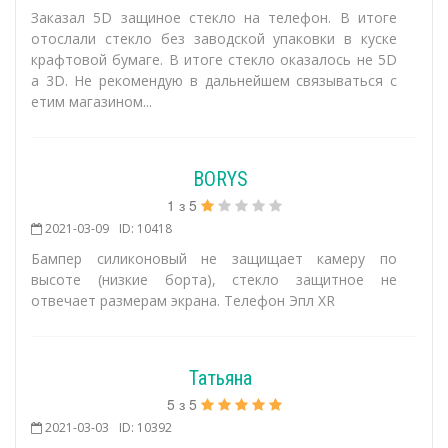
Заказал 5D защиное стекло на телефон. В итоге
отослали стекло без заводской упаковки в куске
крафтовой бумаге. В итоге стекло оказалось не 5D
а 3D. Не рекомендую в дальнейшем связываться с
етим магазином...
BORYS
1
з
5
2021-03-09
ID: 10418
Бампер силиконовый не защищает камеру по
высоте (низкие борта), стекло защитное не
отвечает размерам экрана. Телефон Эпл XR
Татьяна
5
з
5
2021-03-03
ID: 10392