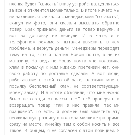
плёнка будет "свисать" внизу устройства, цепляться
за всё и отклеится моментально. В итоге ничего мы
не наклеили, я связался с менеджерами "сотахаты",
скинул им фото, они сказали высылать обратно
товар. Брак признали, деньги за товар вернули, а
вот за доставку не вернули. И в чате, и в
телефонном режиме я пытался выяснить, в чём
проблема, и вернуть деньги. Менеджеры переводят
тему на то, что я платил Новой почте, а не их
магазину. Но ведь не Новая почта мне положила
хлам в посылку! К ним никаких претензий нет, они
свою работу по доставке сделали! А вот люди,
работающие в этой сотой хате, вложили мне в
посылку бесполезный хлам, не соответствующий
моему заказу. И в итоге объявили, что мне нужно
было не отходя от кассы в НП всё проверять и
возвращать товар "такі в нас правила, так ми
працюємо". То есть, я должен был заметить эту
неожиданную разницу в полтора миллиметра прямо
сразу на месте, линейку там с собой носить и всё
такое. В общем, я не согласен с этой позицией. Я