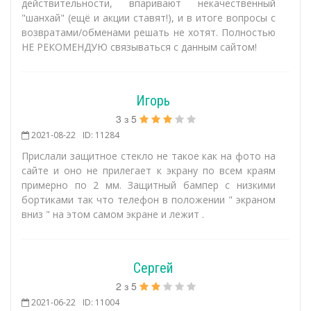
действительности, впаривают некачественный
"шанхай" (ещё и акции ставят!), и в итоге вопросы с
возвратами/обменами решать не хотят. Полностью
НЕ РЕКОМЕНДУЮ связываться с данным сайтом!
Игорь
3
з
5
2021-08-22
ID: 11284
Прислали защитное стекло не такое как на фото на
сайте и оно не прилегает к экрану по всем краям
примерно по 2 мм. Защитный бампер с низкими
бортиками так что телефон в положении " экраном
вниз " на этом самом экране и лежит .
Сергей
2
з
5
2021-06-22
ID: 11004