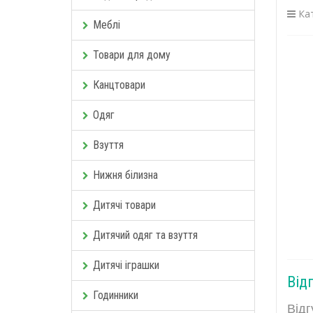
Кат
Меблі
Товари для дому
Канцтовари
Одяг
Взуття
Нижня білизна
Дитячі товари
Дитячий одяг та взуття
Дитячі іграшки
Від
Годинники
Відг