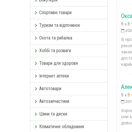
Спортивні товари
Окс
5
з
5
Туризм та відпочинок
202
Охота та рибалка
В пр
реко
Хоббі та розваги
зака
доста
Товари для здоровя
кари
Інтернет аптеки
Але
Автотовари
5
з
5
Автозапчастини
201
Хоро
Шини та диски
они 
дово
Кліматичне обладнання