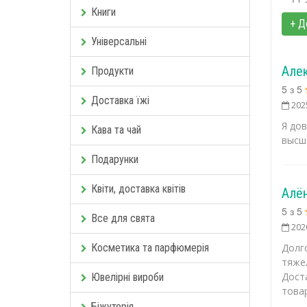
Книги
+ Д
Універсальні
Але
Продукти
5
з
5
Доставка їжі
202
Я до
Кава та чай
высш
Подарунки
Квіти, доставка квітів
Алё
5
з
5
Все для свята
202
Косметика та парфюмерія
Долг
тяже
Дост
Ювелірні вироби
товар
Біжутерія