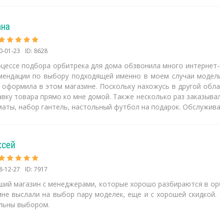
ана
0-01-23
ID: 8628
оцессе подбора орбитрека для дома обзвонила много интернет-
мендации по выбору подходящей именно в моем случаи модели
з оформила в этом магазине. Поскольку нахожусь в другой обла
вку товара прямо ко мне домой. Также несколько раз заказывал
маты, набор гантель, настольный футбол на подарок. Обслужива
ксей
8-12-27
ID: 7917
ший магазин с менеджерами, которые хорошо разбираются в орб
мне выслали на выбор пару моделек, еще и с хорошей скидкой.
льны выбором.