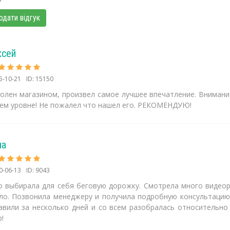
одати відгук
ксей
5-10-21
ID: 15150
волен магазином, произвел самое лучшее впечатление. Внимание
ем уровне! Не пожалел что нашел его. РЕКОМЕНДУЮ!
на
0-06-13
ID: 9043
о выбирала для себя беговую дорожку. Смотрела много видеор
ло. Позвонила менеджеру и получила подробную консультацию.
авили за несколько дней и со всем разобралась относительно
!