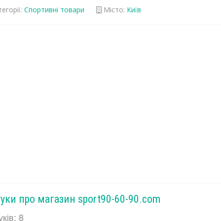
егорії:
Спортивні товари
Місто:
Київ
гуки про магазин sport90-60-90.com
уків: 8