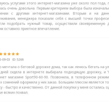
зуюсь услугами этого интернет-магазина уже около пол года,
лась очень довольна. Первым критерием выбора была изначаль
нении с другими интернет-магазинами. Вторым и на дан
уживания, менеджера показали себя с высшей точки професи
гли подобрать нужный товар, осуществили своевременную д
ом оставило приятное впечатление.
а
5-09-03
ID: 5266
 мечтала о беговой дорожке дома, так как ленюсь бегать на ул
 дней сидела в интернете выбирала подходящую дорожку, и “
рнет магазине Sport90-60-90. Позвонила, в телефонном режим
их сомнений оформила у них заказ. Большим плюсом является то
у - быстро и качественно. От данной покупки у меня остались 
е всяких похвал.