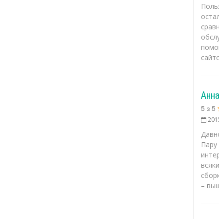
Поль
оста
срав
обсл
помо
сайт
Анн
5
з
5
201
Давно
Пару
инте
всяк
сборк
– выш