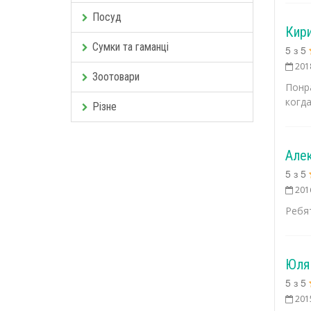
Посуд
Кир
Сумки та гаманці
5
з
5
201
Зоотовари
Понр
когда
Різне
Але
5
з
5
201
Ребя
Юля
5
з
5
201