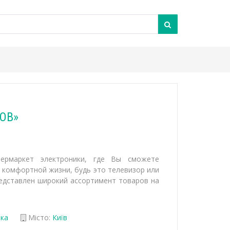
SOB»
пермаркет электроники, где Вы сможете
 комфортной жизни, будь это телевизор или
редставлен широкий ассортимент товаров на
іка
Місто:
Київ