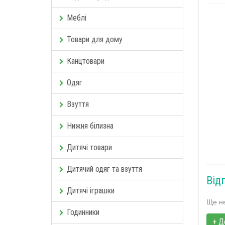
Меблі
Товари для дому
Канцтовари
Одяг
Взуття
Нижня білизна
Дитячі товари
Дитячий одяг та взуття
Від
Дитячі іграшки
Ще не
Годинники
+ Д