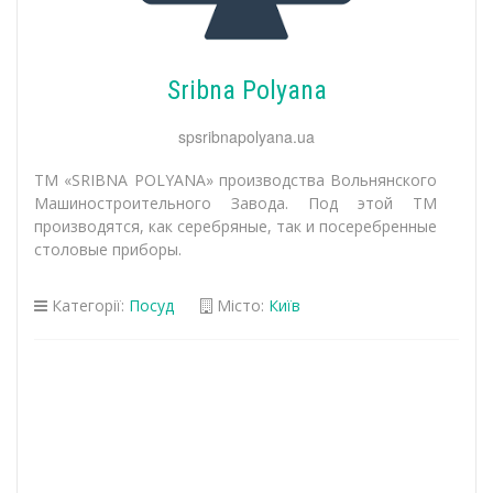
Sribna Polyana
spsribnapolyana.ua
ТМ «SRIBNA POLYANA» производства Вольнянского
Машиностроительного Завода. Под этой ТМ
производятся, как серебряные, так и посеребренные
столовые приборы.
Категорії:
Посуд
Місто:
Київ