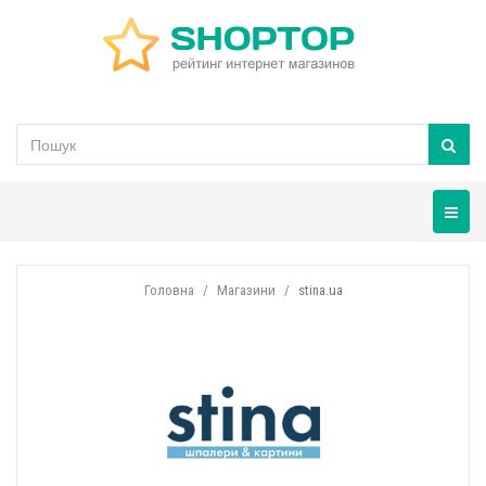
Навігац
Головна
Магазини
stina.ua