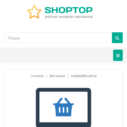
Навігац
Головна
Магазини
sushieshka.od.ua